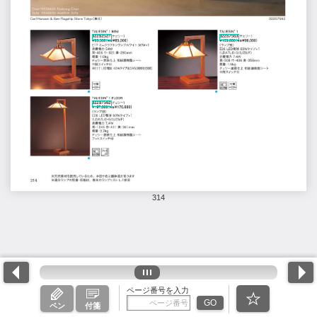
314
ページ番号を入力
GO
ペン
付箋