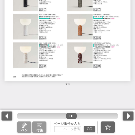
382
ページ番号を入力
GO
ペン
付箋