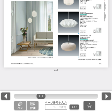
215
ページ番号を入力
GO
ペン
付箋