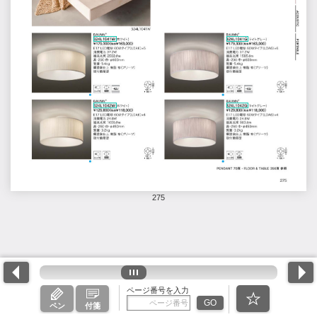
275
ページ番号を入力
GO
ペン
付箋