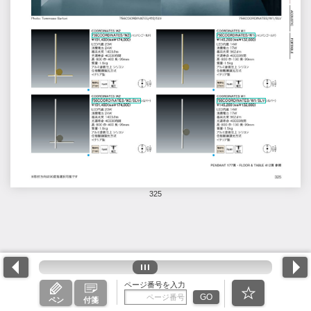
325
ページ番号を入力
GO
ペン
付箋