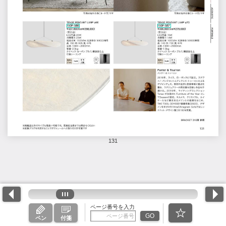
131
ページ番号を入力
GO
ペン
付箋